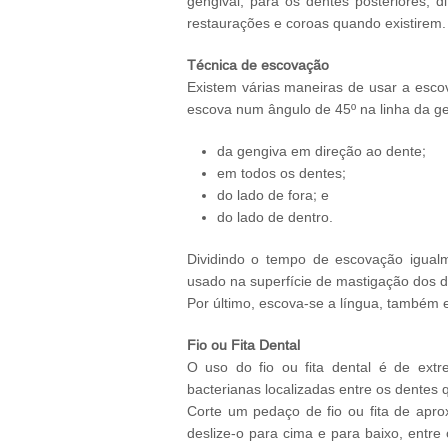
gengival, para os dentes posteriores, d
restaurações e coroas quando existirem.
Técnica de escovação
Existem várias maneiras de usar a esco
escova num ângulo de 45º na linha da ge
da gengiva em direção ao dente;
em todos os dentes;
do lado de fora; e
do lado de dentro.
Dividindo o tempo de escovação igual
usado na superfície de mastigação dos d
Por último, escova-se a língua, também 
Fio ou Fita Dental
O uso do fio ou fita dental é de ext
bacterianas localizadas entre os dentes
Corte um pedaço de fio ou fita de ap
deslize-o para cima e para baixo, entre 