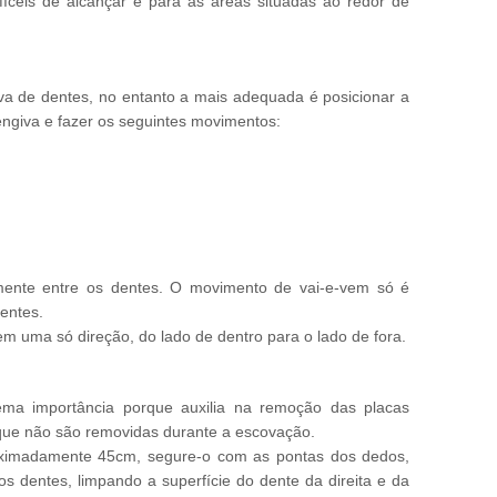
ifíceis de alcançar e para as áreas situadas ao redor de
va de dentes, no entanto a mais adequada é posicionar a
ngiva e fazer os seguintes movimentos:
mente entre os dentes. O movimento de vai-e-vem só é
entes.
em uma só direção, do lado de dentro para o lado de fora.
rema importância porque auxilia na remoção das placas
 que não são removidas durante a escovação.
roximadamente 45cm, segure-o com as pontas dos dedos,
os dentes, limpando a superfície do dente da direita e da