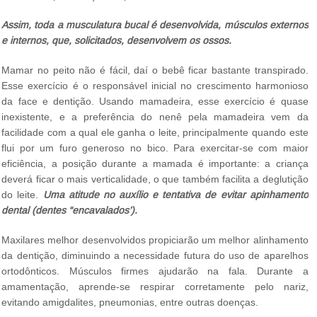
Assim, toda a musculatura bucal é desenvolvida, músculos externos
e internos, que, solicitados, desenvolvem os ossos.
Mamar no peito não é fácil, daí o bebê ficar bastante transpirado.
Esse exercício é o responsável inicial no crescimento harmonioso
da face e dentição. Usando mamadeira, esse exercício é quase
inexistente, e a preferência do nenê pela mamadeira vem da
facilidade com a qual ele ganha o leite, principalmente quando este
flui por um furo generoso no bico. Para exercitar-se com maior
eficiência, a posição durante a mamada é importante: a criança
deverá ficar o mais verticalidade, o que também facilita a deglutição
do leite.
Uma atitude no auxílio e tentativa de evitar apinhamento
dental (dentes “encavalados’).
Maxilares melhor desenvolvidos propiciarão um melhor alinhamento
da dentição, diminuindo a necessidade futura do uso de aparelhos
ortodônticos. Músculos firmes ajudarão na fala. Durante a
amamentação, aprende-se respirar corretamente pelo nariz,
evitando amigdalites, pneumonias, entre outras doenças.